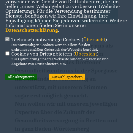
verwenden wir Dienste von Drittanbietern, die uns
helfen, unser Webangebot zu verbessern (Website-
Optmierung). Für die Verwendung bestimmter
Dienste, benötigen wir Ihre Einwilligung. Ihre
Einwilligung können Sie jederzeit widerrufen. Weitere
Informationen finden Sie in unserer
Datenschutzerklärung
.
Technisch notwendige Cookies (
Übersicht
)
Das Thema Gesundheit ist für uns als
Die notwendigen Cookies werden allein für den
ordnungsgemäßen Gebrauch der Webseite benötigt.
CDU Bretten sehr wichtig. Darum
Cookies von Drittanbietern (
Übersicht
)
Zur Optimierung unserer Webseite binden wir Dienste und
haben wir den Bau des Brettener
Angebote von Drittanbietern ein.
Gesundheitszentrums in der Sporgasse
Alle akzeptieren
Auswahl speichern
im Gemeinderat von Anfang an
unterstützt, mit unserern Stimmen
sogar erst möglich gemacht.
Nun wollen wir mit unseren jeweiligen
Experten über die Zukunft der
Gesundheitsversorgung in Bretten und
in ganz Baden-Württemberg